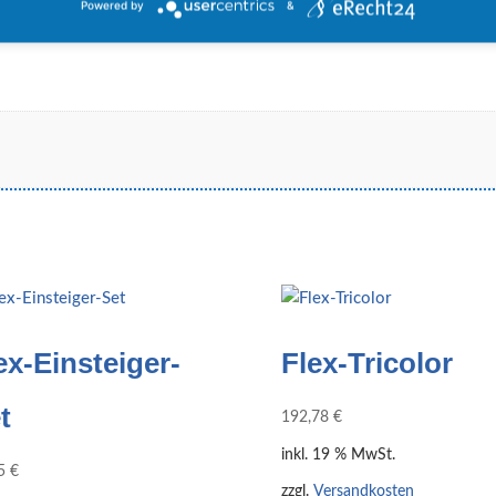
Powered by
&
ex-Einsteiger-
Flex-Tricolor
t
192,78
€
inkl. 19 % MwSt.
95
€
zzgl.
Versandkosten