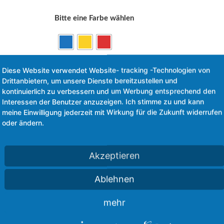
Bitte eine Farbe wählen
Diese Website verwendet Website- tracking -Technologien von
Drittanbietern, um unsere Dienste bereitzustellen und
kontinuierlich zu verbessern und um Werbung entsprechend den
PE
In den Warenkorb
Interessen der Benutzer anzuzeigen. Ich stimme zu und kann
Schaumstange
meine Einwilligung jederzeit mit Wirkung für die Zukunft widerrufen
oder ändern.
160
cm
Menge
Akzeptieren
Ablehnen
-Stangen mit 7cm Durchmesser.
arkierung auf dem Boden.
mehr