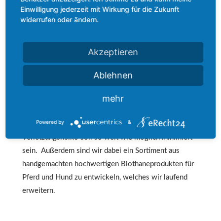
Einwilligung jederzeit mit Wirkung für die Zukunft
Pferdebodenarbeit und
widerrufen oder ändern.
Pferdesport
Akzeptieren
Unser Zubehör für den Pferdesport eignet sich für
viele Trainingstechniken und -arten. Farbliche
Ablehnen
Gehirnhälften-Aktivierung, Bodenarbeit und Cavaletti-
mehr
Übungen. Dabei achten wir immer darauf, dass die
Hilfsmittel (z.B. Pylonen, Rundstangen, Balken u.s.w.)
Powered by
&
leicht zu handhaben und flexibel sind. Das
Verletzungsrisiko soll so weit wie möglich minimiert
sein.
Außerdem sind wir dabei ein Sortiment aus
handgemachten hochwertigen Biothaneprodukten für
Pferd und Hund zu entwickeln, welches wir laufend
erweitern.