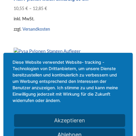
10,55
€
–
12,85
€
inkl. MwSt.
zzgl.
Versandkosten
Diese Website verwendet Website- tracking -
Pysa Pylonen Stangen Aufleger
Technologien von Drittanbietern, um unsere Dienste
5,55
€
bereitzustellen und kontinuierlich zu verbessern und
um Werbung entsprechend den Interessen der
inkl. MwSt.
Benutzer anzuzeigen. Ich stimme zu und kann meine
Einwilligung jederzeit mit Wirkung für die Zukunft
zzgl.
Versandkosten
widerrufen oder ändern.
Akzeptieren
Flex-Trainings-Pylone
Ablehnen