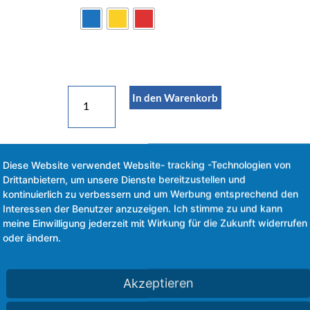
1,60
In den Warenkorb
m
Rundstange
d=7
Diese Website verwendet Website- tracking -Technologien von
cm
Drittanbietern, um unsere Dienste bereitzustellen und
Menge
kontinuierlich zu verbessern und um Werbung entsprechend den
Interessen der Benutzer anzuzeigen. Ich stimme zu und kann
 (wie 2,00 m Rundstange d=7 cm)
meine Einwilligung jederzeit mit Wirkung für die Zukunft widerrufen
oder ändern.
ngen ! ♥
Akzeptieren
rem robuste Markierung und lassen sich mit den Flex Master Pylone