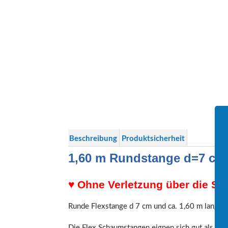
Beschreibung
Produktsicherheit
1,60 m Rundstange d=7 cm
♥ Ohne Verletzung über die Sta
Runde Flexstange d 7 cm und ca. 1,60 m lang.
Die Flex Schaumstangen eignen sich gut als ext