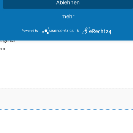
Ablehnen
üftelte System, sind nahezu endlose Kombinationsmöglichkeiten
mehr
Powered by
&
 lagerbar
ern