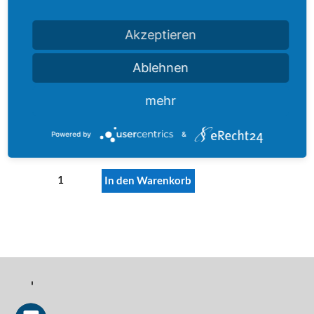
Akzeptieren
Produktbeschreibung
Ablehnen
mehr
99,95
€
Powered by
&
inkl. 19 % MwSt.
zzgl.
Versandkosten
Equiplace
In den Warenkorb
Menge