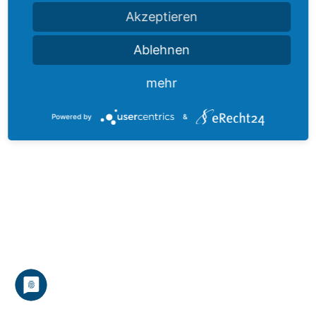
Markierungskegel /-pylonen
Akzeptieren
2,50
€
Ablehnen
inkl. 19 % MwSt.
zzgl.
Versandkosten
mehr
Powered by
&